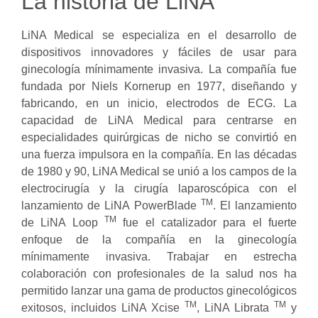
La historia de LiNA
LiNA Medical se especializa en el desarrollo de
dispositivos innovadores y fáciles de usar para
ginecología mínimamente invasiva. La compañía fue
LiNA Medical
fundada por Niels Kornerup en 1977, diseñando y
TECNOLOGÍA QUIRÚRGICA
fabricando, en un inicio, electrodos de ECG. La
SENCILLA PARA
capacidad de LiNA Medical para centrarse en
especialidades quirúrgicas de nicho se convirtió en
UNA MEJOR ATENCIÓN AL
una fuerza impulsora en la compañía. En las décadas
PACIENTE.
de 1980 y 90, LiNA Medical se unió a los campos de la
electrocirugía y la cirugía laparoscópica con el
TM
lanzamiento de LiNA PowerBlade
. El lanzamiento
TM
de LiNA Loop
fue el catalizador para el fuerte
enfoque de la compañía en la ginecología
mínimamente invasiva. Trabajar en estrecha
colaboración con profesionales de la salud nos ha
permitido lanzar una gama de productos ginecológicos
TM
TM
exitosos, incluidos LiNA Xcise
, LiNA Librata
y