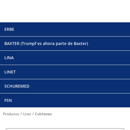
ERBE
BAXTER (Trumpf es ahora parte de Baxter)
LINA
LINET
SCHUREMED
FSN
/
/
Productos
Linet
Colchones