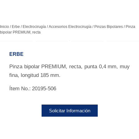
Inicio
/
Erbe
/
Electrocirugía
/
Accesorios Electrocirugía
/
Pinzas Bipolares
/ Pinza
bipolar PREMIUM, recta
ERBE
Pinza bipolar PREMIUM, recta, punta 0,4 mm, muy
fina, longitud 185 mm.
Ítem No.:
20195-506
Solicitar Información