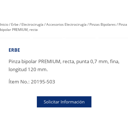
Inicio
/
Erbe
/
Electrocirugía
/
Accesorios Electrocirugía
/
Pinzas Bipolares
/ Pinza
bipolar PREMIUM, recta
ERBE
Pinza bipolar PREMIUM, recta, punta 0,7 mm, fina,
longitud 120 mm.
Ítem No.:
20195-503
Solicitar Información