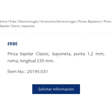
Inicio
/
Erbe
/
Electrocirugía
/
Accesorios Electrocirugía
/
Pinzas Bipolares
/ Pinza
bipolar Classic, bayoneta
ERBE
Pinza bipolar Classic, bayoneta, punta 1,2 mm,
roma, longitud 230 mm.
Ítem No.:
20195-031
Solicitar Información